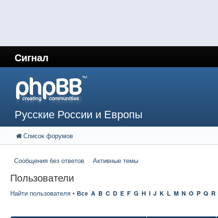
Сигнал
Русские России и Европы
Список форумов
Сообщения без ответов
Активные темы
Пользователи
Найти пользователя
•
Все
A
B
C
D
E
F
G
H
I
J
K
L
M
N
O
P
Q
R