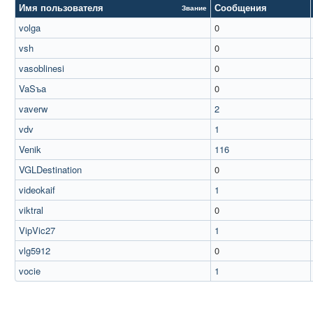
Имя пользователя
Сообщения
Звание
volga
0
vsh
0
vasoblinesi
0
VaSъa
0
vaverw
2
vdv
1
Venik
116
VGLDestination
0
videokaif
1
viktral
0
VipVic27
1
vlg5912
0
vocie
1