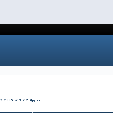
S
T
U
V
W
X
Y
Z
Другая