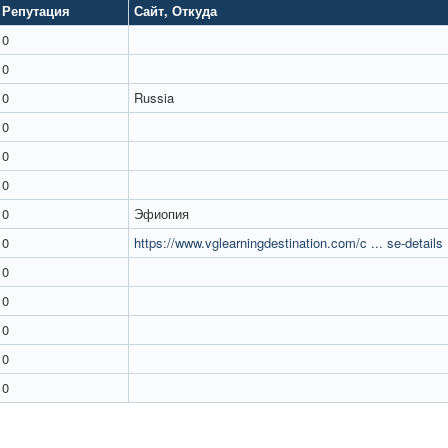
Репутация
Сайт
,
Откуда
0
0
0
Russia
0
0
0
0
Эфиопия
0
https://www.vglearningdestination.com/c ... se-details
0
0
0
0
0