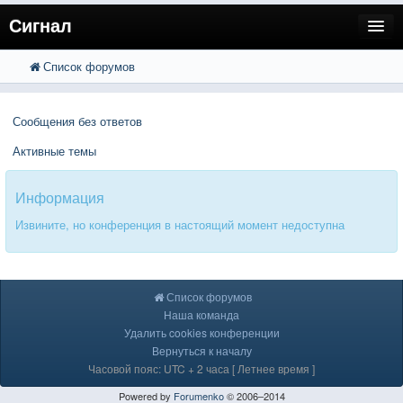
Сигнал
Список форумов
FAQ
Поиск
Расширенный поиск
Пользователи
Сообщения без ответов
Регистрация
Активные темы
Вход
Информация
Извините, но конференция в настоящий момент недоступна
Список форумов
Наша команда
Удалить cookies конференции
Вернуться к началу
Часовой пояс: UTC + 2 часа [ Летнее время ]
Powered by
Forumenko
© 2006–2014