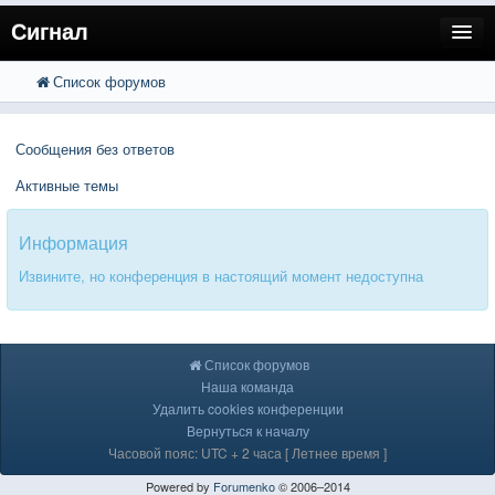
Сигнал
Список форумов
FAQ
Поиск
Расширенный поиск
Пользователи
Сообщения без ответов
Регистрация
Активные темы
Вход
Информация
Извините, но конференция в настоящий момент недоступна
Список форумов
Наша команда
Удалить cookies конференции
Вернуться к началу
Часовой пояс: UTC + 2 часа [ Летнее время ]
Powered by
Forumenko
© 2006–2014