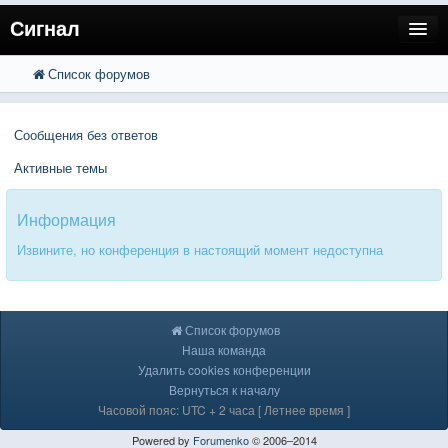
Сигнал
Список форумов
FAQ
Поиск
Расширенный поиск
Пользователи
Сообщения без ответов
Регистрация
Активные темы
Вход
Информация
Извините, но конференция в настоящий момент недоступна
Список форумов
Наша команда
Удалить cookies конференции
Вернуться к началу
Часовой пояс: UTC + 2 часа [ Летнее время ]
Powered by
Forumenko
© 2006–2014