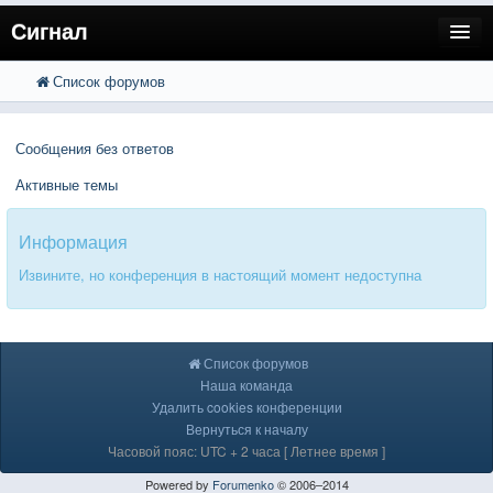
Сигнал
Список форумов
FAQ
Поиск
Расширенный поиск
Пользователи
Сообщения без ответов
Регистрация
Активные темы
Вход
Информация
Извините, но конференция в настоящий момент недоступна
Список форумов
Наша команда
Удалить cookies конференции
Вернуться к началу
Часовой пояс: UTC + 2 часа [ Летнее время ]
Powered by
Forumenko
© 2006–2014