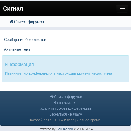
Сигнал
Список форумов
FAQ
Поиск
Расширенный поиск
Пользователи
Сообщения без ответов
Регистрация
Активные темы
Вход
Информация
Извините, но конференция в настоящий момент недоступна
Список форумов
Наша команда
Удалить cookies конференции
Вернуться к началу
Часовой пояс: UTC + 2 часа [ Летнее время ]
Powered by
Forumenko
© 2006–2014