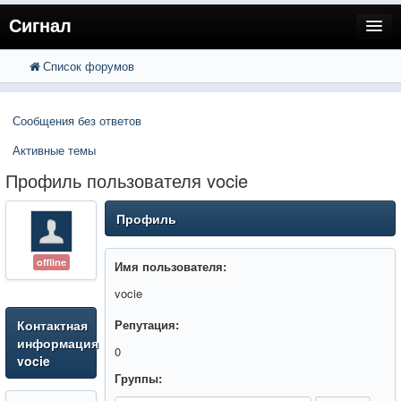
Сигнал
Список форумов
FAQ
Поиск
Расширенный поиск
Пользователи
Сообщения без ответов
Регистрация
Активные темы
Вход
Профиль пользователя vocie
Профиль
offline
Имя пользователя:
vocie
Контактная
Репутация:
информация
0
vocie
Группы: