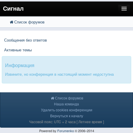
Сигнал
Список форумов
FAQ
Поиск
Расширенный поиск
Пользователи
Сообщения без ответов
Регистрация
Активные темы
Вход
Информация
Извините, но конференция в настоящий момент недоступна
Список форумов
Наша команда
Удалить cookies конференции
Вернуться к началу
Часовой пояс: UTC + 2 часа [ Летнее время ]
Powered by
Forumenko
© 2006–2014