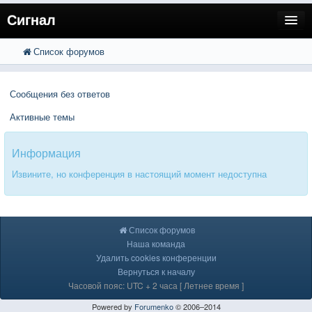
Сигнал
Список форумов
FAQ
Поиск
Расширенный поиск
Пользователи
Сообщения без ответов
Регистрация
Активные темы
Вход
Информация
Извините, но конференция в настоящий момент недоступна
Список форумов
Наша команда
Удалить cookies конференции
Вернуться к началу
Часовой пояс: UTC + 2 часа [ Летнее время ]
Powered by
Forumenko
© 2006–2014