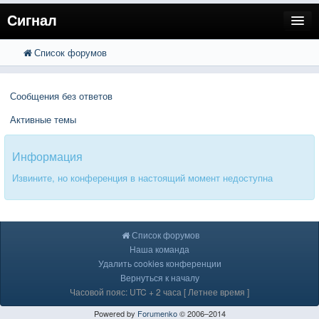
Сигнал
Список форумов
FAQ
Поиск
Расширенный поиск
Пользователи
Сообщения без ответов
Регистрация
Активные темы
Вход
Информация
Извините, но конференция в настоящий момент недоступна
Список форумов
Наша команда
Удалить cookies конференции
Вернуться к началу
Часовой пояс: UTC + 2 часа [ Летнее время ]
Powered by
Forumenko
© 2006–2014