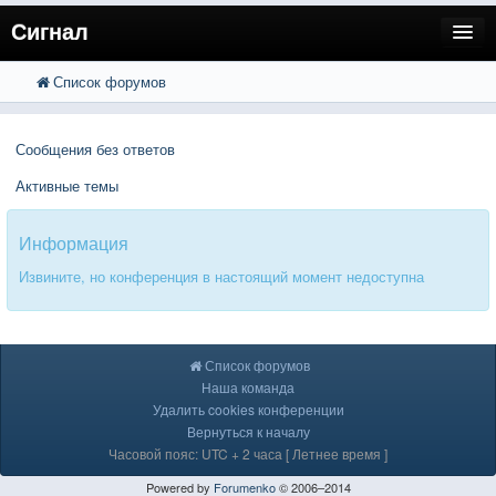
Сигнал
Список форумов
FAQ
Поиск
Расширенный поиск
Пользователи
Сообщения без ответов
Регистрация
Активные темы
Вход
Информация
Извините, но конференция в настоящий момент недоступна
Список форумов
Наша команда
Удалить cookies конференции
Вернуться к началу
Часовой пояс: UTC + 2 часа [ Летнее время ]
Powered by
Forumenko
© 2006–2014