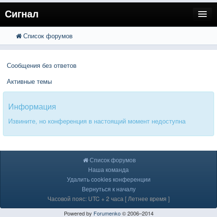
Сигнал
Список форумов
FAQ
Поиск
Расширенный поиск
Пользователи
Сообщения без ответов
Регистрация
Активные темы
Вход
Информация
Извините, но конференция в настоящий момент недоступна
Список форумов
Наша команда
Удалить cookies конференции
Вернуться к началу
Часовой пояс: UTC + 2 часа [ Летнее время ]
Powered by
Forumenko
© 2006–2014