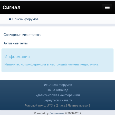
Сигнал
Список форумов
FAQ
Поиск
Расширенный поиск
Пользователи
Сообщения без ответов
Регистрация
Активные темы
Вход
Информация
Извините, но конференция в настоящий момент недоступна
Список форумов
Наша команда
Удалить cookies конференции
Вернуться к началу
Часовой пояс: UTC + 2 часа [ Летнее время ]
Powered by
Forumenko
© 2006–2014