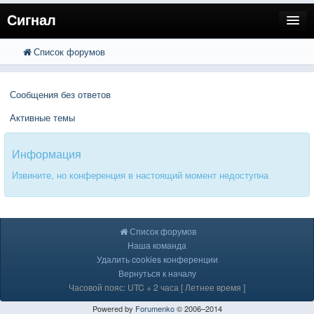
Сигнал
Список форумов
FAQ
Поиск
Расширенный поиск
Пользователи
Сообщения без ответов
Регистрация
Активные темы
Вход
Информация
Извините, но конференция в настоящий момент недоступна
Список форумов
Наша команда
Удалить cookies конференции
Вернуться к началу
Часовой пояс: UTC + 2 часа [ Летнее время ]
Powered by
Forumenko
© 2006–2014