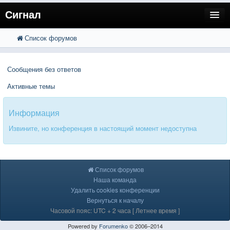
Сигнал
Список форумов
FAQ
Поиск
Расширенный поиск
Пользователи
Сообщения без ответов
Регистрация
Активные темы
Вход
Информация
Извините, но конференция в настоящий момент недоступна
Список форумов
Наша команда
Удалить cookies конференции
Вернуться к началу
Часовой пояс: UTC + 2 часа [ Летнее время ]
Powered by
Forumenko
© 2006–2014