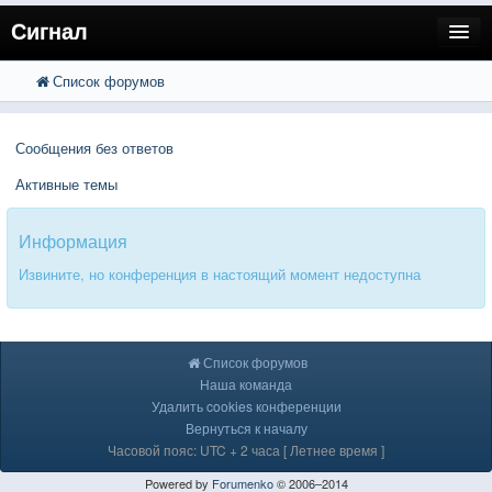
Сигнал
Список форумов
FAQ
Поиск
Расширенный поиск
Пользователи
Сообщения без ответов
Регистрация
Активные темы
Вход
Информация
Извините, но конференция в настоящий момент недоступна
Список форумов
Наша команда
Удалить cookies конференции
Вернуться к началу
Часовой пояс: UTC + 2 часа [ Летнее время ]
Powered by
Forumenko
© 2006–2014