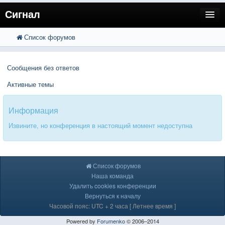
Сигнал
Список форумов
FAQ
Поиск
Расширенный поиск
Пользователи
Сообщения без ответов
Регистрация
Активные темы
Вход
Информация
Извините, но конференция в настоящий момент недоступна
Список форумов
Наша команда
Удалить cookies конференции
Вернуться к началу
Часовой пояс: UTC + 2 часа [ Летнее время ]
Powered by
Forumenko
© 2006–2014