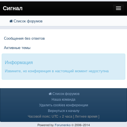
Сигнал
Список форумов
FAQ
Поиск
Расширенный поиск
Пользователи
Сообщения без ответов
Регистрация
Активные темы
Вход
Информация
Извините, но конференция в настоящий момент недоступна
Список форумов
Наша команда
Удалить cookies конференции
Вернуться к началу
Часовой пояс: UTC + 2 часа [ Летнее время ]
Powered by
Forumenko
© 2006–2014