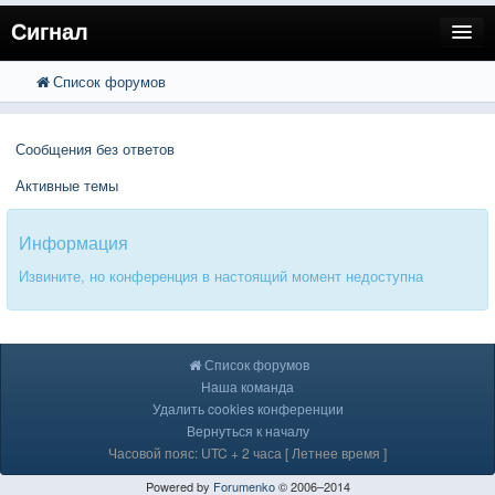
Сигнал
Список форумов
FAQ
Поиск
Расширенный поиск
Пользователи
Сообщения без ответов
Регистрация
Активные темы
Вход
Информация
Извините, но конференция в настоящий момент недоступна
Список форумов
Наша команда
Удалить cookies конференции
Вернуться к началу
Часовой пояс: UTC + 2 часа [ Летнее время ]
Powered by
Forumenko
© 2006–2014