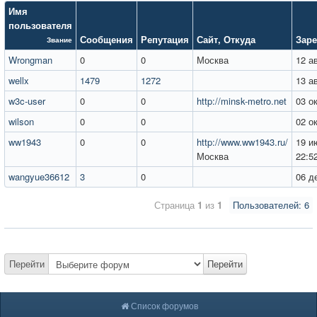
Имя
пользователя
Сообщения
Репутация
Сайт
,
Откуда
Заре
Звание
Wrongman
0
0
Москва
12 а
wellx
1479
1272
13 а
w3c-user
0
0
http://minsk-metro.net
03 о
wilson
0
0
02 о
ww1943
0
0
http://www.ww1943.ru/
19 и
Москва
22:5
wangyue36612
3
0
06 д
Страница
1
из
1
Пользователей: 6
Перейти
Перейти
Список форумов