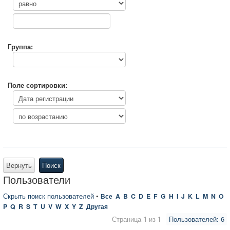
Группа:
Поле сортировки:
Вернуть
Поиск
Пользователи
Скрыть поиск пользователей
•
Все
A
B
C
D
E
F
G
H
I
J
K
L
M
N
O
P
Q
R
S
T
U
V
W
X
Y
Z
Другая
Страница
1
из
1
Пользователей: 6